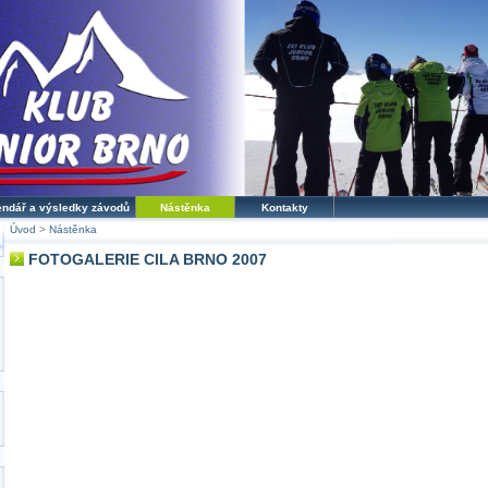
endář a výsledky závodů
Nástěnka
Kontakty
Úvod
>
Nástěnka
FOTOGALERIE CILA BRNO 2007