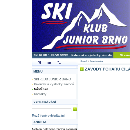
SKI KLUB JUNIOR BRNO
Kalendář a výsledky závodů
Nástěn
Úvod
>
Nástěnka
ZÁVODY POHÁRU CILA
MENU
SKI KLUB JUNIOR BRNO
Kalendář a výsledky závodů
Nástěnka
Kontakty
VYHLEDÁVÁNÍ
Rozšířené vyhledávání
ANKETA
Nebyla nalezena žádná aktuální