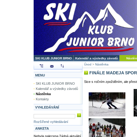
SKI KLUB JUNIOR BRNO
Kalendář a výsledky závodů
Nástěn
Úvod
>
Nástěnka
FINÁLE MADEJA SPOR
MENU
Sice s ročním zpožděním, ale přes
SKI KLUB JUNIOR BRNO
Kalendář a výsledky závodů
Nástěnka
Kontakty
VYHLEDÁVÁNÍ
Rozšířené vyhledávání
ANKETA
Nebyla nalezena žádná aktuální