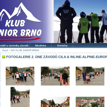
endář a výsledky závodů
Nástěnka
Kontakty
Úvod
>
SKI KLUB JUNIOR BRNO
FOTOGALERIE 2. DNE ZÁVODŮ CILA & INLINE-ALPINE-EURO