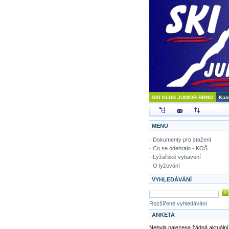
SKI KLUB JUNIOR BRNO
Kal
MENU
Dokumenty pro stažení
Co se odehralo - KOŠ
Lyžařské vybavení
O lyžování
VYHLEDÁVÁNÍ
Rozšířené vyhledávání
ANKETA
Nebyla nalezena žádná aktuální