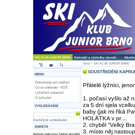
SKI KLUB JUNIOR BRNO
Kalendář a výsledky závodů
Nástěn
Úvod
>
SKI KLUB JUNIOR BRNO
SOUSTŘEDĚNÍ KAPRUN
MENU
Dokumenty pro stažení
Přátelé lýžnici, je
Co se odehralo - KOŠ
Lyžařské vybavení
1. počasí vyšlo až n
O lyžování
za 5 dní sjela vcelku
VYHLEDÁVÁNÍ
baby (jak mi říká Pa
HOLÁTKA v pr....
Rozšířené vyhledávání
2. chyběl "Velký Bra
ANKETA
3. místo něj nastou
Nebyla nalezena žádná aktuální