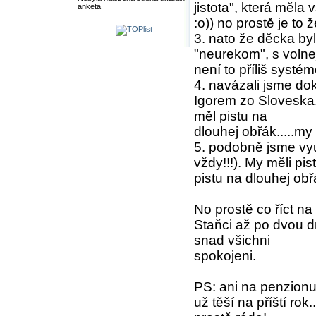
jistota", která měla 
anketa
:o)) no prostě je to
3. nato že děcka byl
"neurekom", s volne
není to příliš systém
4. navázali jsme do
Igorem zo Sloveska. 
měl pistu na
dlouhej obřák.....my
5. podobně jsme vyu
vždy!!!). My měli pi
pistu na dlouhej obřá
No prostě co říct na 
Staňci až po dvou d
snad všichni
spokojeni.
PS: ani na penzionu 
už těší na příští rok