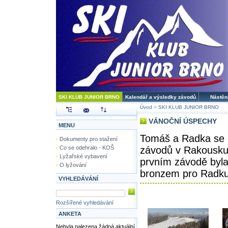
SKI KLUB JUNIOR BRNO
Kalendář a výsledky závodů
Nástěn
Úvod
>
SKI KLUB JUNIOR BRNO
VÁNOČNÍ ÚSPECHY
MENU
Tomáš a Radka se o
Dokumenty pro stažení
Co se odehralo - KOŠ
závodů v Rakousku
Lyžařské vybavení
prvním závodě byla
O lyžování
bronzem pro Radku
VYHLEDÁVÁNÍ
Rozšířené vyhledávání
ANKETA
Nebyla nalezena žádná aktuální